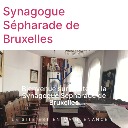
Synagogue
Sépharade de
Bruxelles
Bienvenue sur le site de la
Synagogue Sépharade de
Bruxelles
LE SITE EST EN MAINTENANCE !